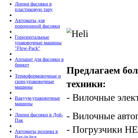
Линии фасовки в
пластиковую тару
Автоматы для
порционной фасовки
Горизонтальные
упаковочные машины
"Flow-Pack"
Аппарат для фасовки в
брикет
Предлагаем бол
Термоформовочные и
техники:
скин-упаковочные
машины
- Вилочные элек
Вакуум-упаковочные
машины
-
Вилочные авто
Линии фасовки в Дой-
Пак
-
Погрузчики
HE
Автоматы розлива в
Bag-in-box