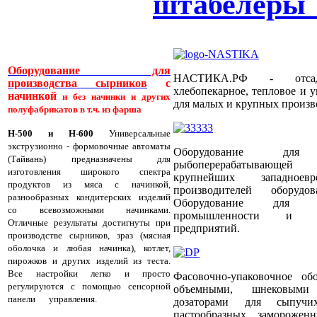
штабелеры
Оборудование для
НАСТИКА.РФ - отсадоч
производства сырников
с
хлебопекарное, тепловое и 
начинкой
и без начинки и других
для малых и крупных произв
полуфабрикатов в т.ч. из фарша
Н-500 и Н-600
Универсальные
экструзионно - формовочные автоматы
Оборудование для
(Тайвань) предназначены для
рыбоперерабатывающей
изготовления широкого спектра
крупнейших западноевр
продуктов из мяса с начинкой,
производителей оборуд
разнообразных кондитерских изделий
Оборудование для пти
со всевозможными начинками.
промышленности и пти
Отличные результаты достигнуты при
предприятий.
производстве сырников, зраз (мясная
оболочка и любая начинка), котлет,
пирожков и других изделий из теста.
Все настройки легко и просто
Фасовочно-упаковочное об
регулируются с помощью сенсорной
объемными, шнековыми
панели управления.
На машинах
дозаторами для сыпучи
успешно работают Компании: Яндекс
пастообразных, заморожен