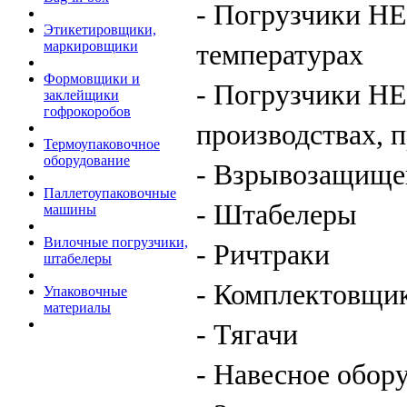
-
Погрузчики
HE
Этикетировщики,
температурах
маркировщики
Формовщики и
-
Погрузчики
HE
заклейщики
гофрокоробов
производствах, 
Термоупаковочное
оборудование
-
Взрывозащище
Паллетоупаковочные
-
Штабелеры
машины
Вилочные погрузчики,
-
Ричтраки
штабелеры
-
Комплектовщик
Упаковочные
материалы
-
Тягачи
-
Навесное обор